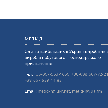
МЕТИД
Один з найбільших в Україні виробникі
виробів побутового і господарського
призначення.
Тел:
+38-067-563-1656
,
+38-098-607-72-2
+38-067-559-14-83
Email:
metid-n@ukr.net
,
metid-n@ua.fm